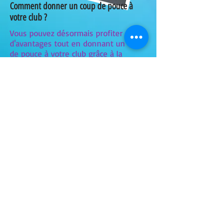
Comment donner un coup de pouce à
votre club ?
Vous pouvez désormais profiter
d'avantages tout en donnant un coup
de pouce à votre club grâce à la
réversion automatique sous forme de
points d'un % de la somme dépensée
en ligne :
1.Inscrivez-vous via l’application ou le
site win-win-sports.com et
renseignez votre club
2.Faites votre shopping parmi vos
WinAvantages (billetterie, accessoires
de sport, vêtements...)
3.À chaque achat, faites gonfler la
cagnotte de votre club !