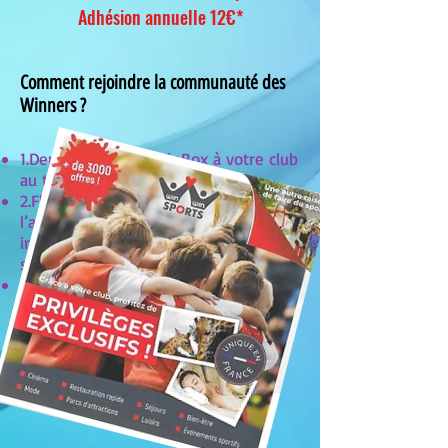
Adhésion annuelle 12€*
Comment rejoindre la communauté des
Winners ?
1.Demandez votre WinBox à votre club
au tarif promotionnel de 8€.
2.Flashez le QR code, téléchargez
l’application et inscrivez-vous ou
inscrivez-vous sur le site win-win-
sports.com
3.Profitez !